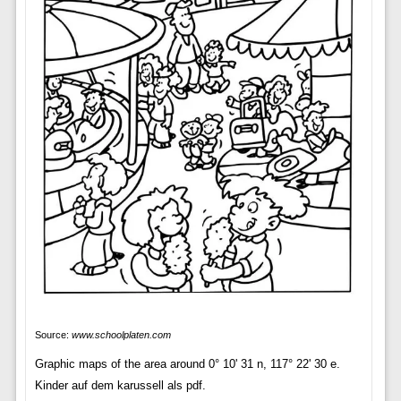
Source:
www.schoolplaten.com
Graphic maps of the area around 0° 10' 31 n, 117° 22' 30 e.
Kinder auf dem karussell als pdf.