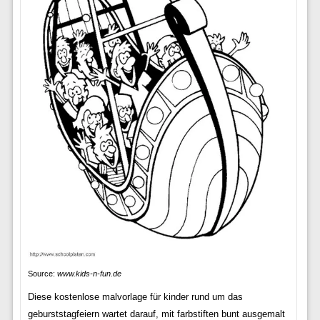
Source:
www.kids-n-fun.de
Diese kostenlose malvorlage für kinder rund um das
geburststagfeiern wartet darauf, mit farbstiften bunt ausgemalt