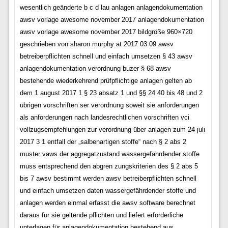
wesentlich geänderte b c d lau anlagen anlagendokumentation
awsv vorlage awesome november 2017 anlagendokumentation
awsv vorlage awesome november 2017 bildgröße 960×720
geschrieben von sharon murphy at 2017 03 09 awsv
betreiberpflichten schnell und einfach umsetzen § 43 awsv
anlagendokumentation verordnung buzer § 68 awsv
bestehende wiederkehrend prüfpflichtige anlagen gelten ab
dem 1 august 2017 1 § 23 absatz 1 und §§ 24 40 bis 48 und 2
übrigen vorschriften ser verordnung soweit sie anforderungen
als anforderungen nach landesrechtlichen vorschriften vci
vollzugsempfehlungen zur verordnung über anlagen zum 24 juli
2017 3 1 entfall der „salbenartigen stoffe“ nach § 2 abs 2
muster vaws der aggregatzustand wassergefährdender stoffe
muss entsprechend den abgren zungskriterien des § 2 abs 5
bis 7 awsv bestimmt werden awsv betreiberpflichten schnell
und einfach umsetzen daten wassergefährdender stoffe und
anlagen werden einmal erfasst die awsv software berechnet
daraus für sie geltende pflichten und liefert erforderliche
unterlagen für anlagendokumentation bestehend aus