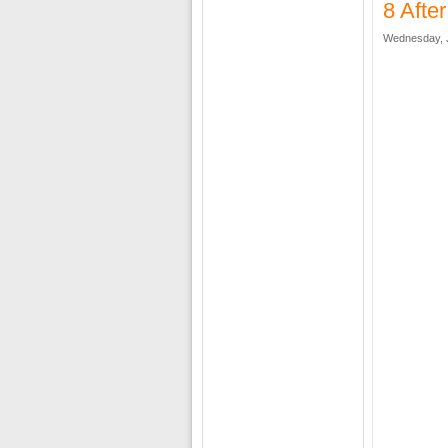
8 Afte
Wednesday, J