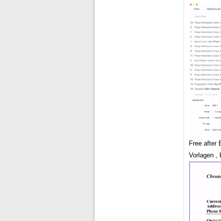
Free after 
Vorlagen ,