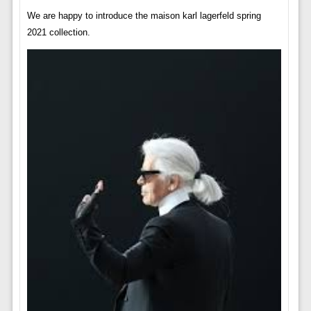
We are happy to introduce the maison karl lagerfeld spring
2021 collection.